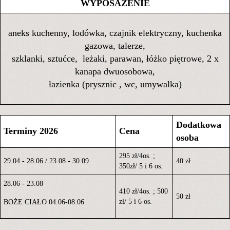
WYPOSAŻENIE
aneks kuchenny, lodówka, czajnik elektryczny, kuchenka
gazowa, talerze,
szklanki, sztućce, leżaki, parawan, łóżko piętrowe, 2 x
kanapa dwuosobowa,
łazienka (prysznic , wc, umywalka)
Dodatkowa
Terminy 2026
Cena
osoba
295 zł/4os. ;
29.04 - 28.06 / 23.08 - 30.09
40 zł
350zł/ 5 i 6 os.
28.06 - 23.08
410 zł/4os. ; 500
50 zł
zł/ 5 i 6 os.
BOŻE CIAŁO 04.06-08.06