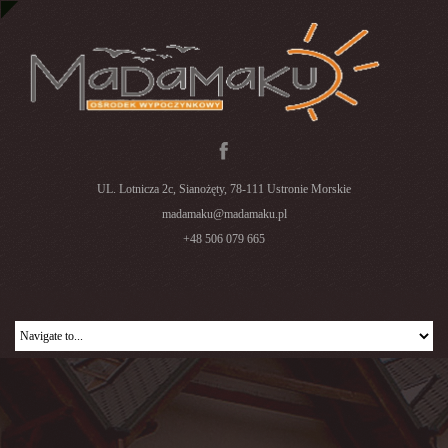
UL. Lotnicza 2c, Sianożęty, 78-111 Ustronie Morskie
madamaku@madamaku.pl
+48 506 079 665