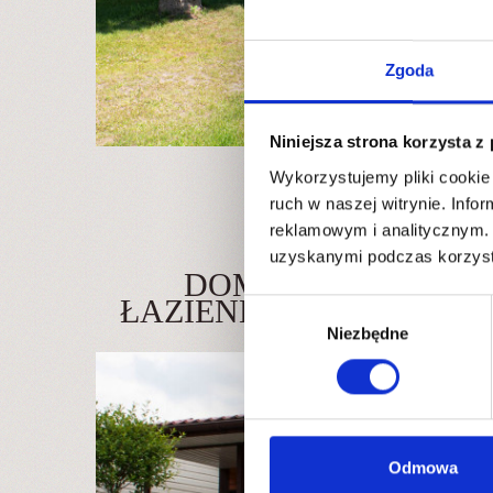
Zgoda
Niniejsza strona korzysta z
Wykorzystujemy pliki cookie 
ruch w naszej witrynie. Inf
reklamowym i analitycznym. 
uzyskanymi podczas korzysta
DOMEK STANDARD 4
ŁAZIENKĄ I ANEKSEM
Wybór
Niezbędne
zgody
Odmowa