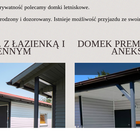
 prywatność polecamy domki letniskowe.
rodzony i dozorowany. Istnieje możliwość przyjazdu ze swo
 Z ŁAZIENKĄ I
DOMEK PREMI
ENNYM
ANEK