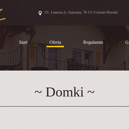
UL. Lotnicza 2c, Sianożęty, 78-111 Ustronie Morskie
Start
Oferta
Regulamin
Ga
~ Domki ~