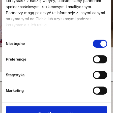
korzystasz z naszej witryny, udostępniamy partnerom
społecznościowym, reklamowym i analitycznym.
Partnerzy mogą połączyć te informacje z innymi danymi
otrzymanymi od Ciebie lub uzyskanymi podczas
korzystania z ich usług.
Wybór
Niezbędne
zgody
Pokój 2 osobowy z łazienką i balkonem
Preferencje
Statystyka
WYPOSAŻENIE
Marketing
lodówka, mikrofalówka, czajnik elektryczny, parawan, koc
plażowy, talerze, szklanki, sztućce,
łoże małżeńskie z możliwością rozsunięcia łóżek na dwa
pojedyncze, szafa,