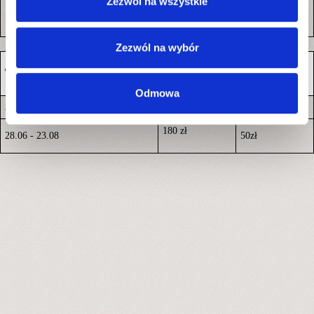
Zezwól na wszystkie
szafki nocne,na balkonie stolik i krzesła
Zezwól na wybór
Dodatkowa
Terminy 2025
Cena
osoba
Odmowa
29.04 - 28.06 / 23.08 - 30.09
140 zł
40zł
180 zł
28.06 - 23.08
50zł