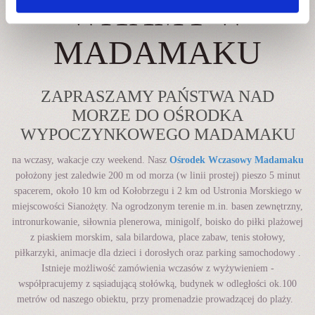
WITAMY W
MADAMAKU
ZAPRASZAMY PAŃSTWA NAD
MORZE DO OŚRODKA
WYPOCZYNKOWEGO MADAMAKU
na wczasy, wakacje czy weekend. Nasz
Ośrodek Wczasowy Madamaku
położony jest zaledwie 200 m od morza (w linii prostej) pieszo 5 minut
spacerem, około 10 km od Kołobrzegu i 2 km od Ustronia Morskiego w
miejscowości Sianożęty. Na ogrodzonym terenie m.in. basen zewnętrzny,
intronurkowanie, siłownia plenerowa, minigolf, boisko do piłki plażowej
z piaskiem morskim, sala bilardowa, place zabaw, tenis stołowy,
piłkarzyki, animacje dla dzieci i dorosłych oraz parking samochodowy .
Istnieje możliwość zamówienia wczasów z wyżywieniem -
współpracujemy z sąsiadującą stołówką, budynek w odległości ok.100
metrów od naszego obiektu, przy promenadzie prowadzącej do plaży.