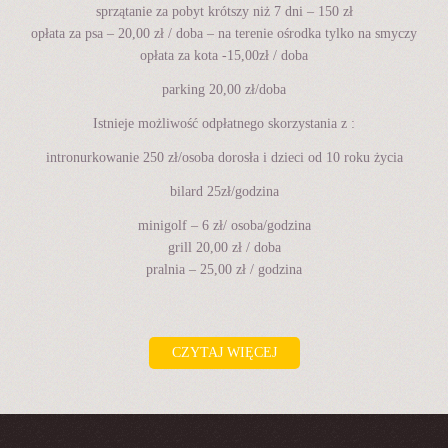
sprzątanie za pobyt krótszy niż 7 dni – 150 zł
opłata za psa – 20,00 zł / doba – na terenie ośrodka tylko na smyczy
opłata za kota -15,00zł / doba
parking 20,00 zł/doba
Istnieje możliwość odpłatnego skorzystania z :
intronurkowanie 250 zł/osoba dorosła i dzieci od 10 roku życia
bilard 25zł/godzina
minigolf – 6 zł/ osoba/godzina
grill 20,00 zł / doba
pralnia – 25,00 zł / godzina
CZYTAJ WIĘCEJ