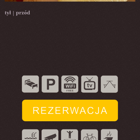
tył
przód
|