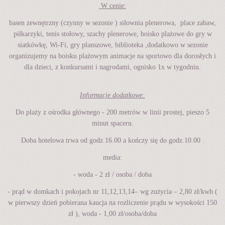
W cenie:
basen zewnętrzny (czynny w sezonie ) siłownia plenerowa, place zabaw,
piłkarzyki, tenis stołowy, szachy plenerowe, boisko plażowe do gry w
siatkówkę, Wi-Fi, gry planszowe, biblioteka ,dodatkowo w sezonie
organizujemy na boisku plażowym animacje na sportowo dla dorosłych i
dla dzieci, z konkursami i nagrodami, ognisko 1x w tygodniu.
Informacje dodatkowe:
Do plaży z ośrodka głównego - 200 metrów w linii prostej, pieszo 5
minut spaceru.
Doba hotelowa trwa od godz.16.00 a kończy się do godz.10.00 .
media:
- woda - 2 zł / osoba / doba
- prąd w domkach i pokojach nr 11,12,13,14– wg zużycia – 2,80 zł/kwh (
w pierwszy dzień pobierana kaucja na rozliczenie prądu w wysokości 150
zł ), woda - 1,00 zł/osoba/doba