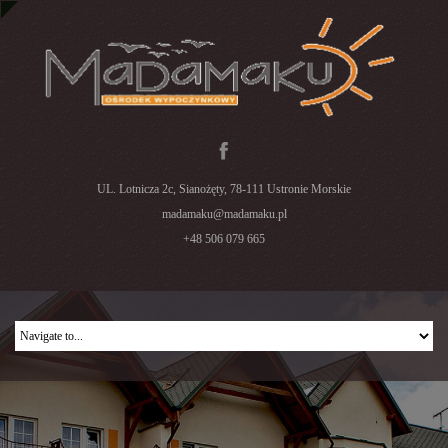
UL. Lotnicza 2c, Sianożęty, 78-111 Ustronie Morskie
madamaku@madamaku.pl
+48 506 079 665