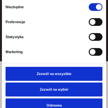
Wybór
Niezbędne
zgody
Preferencje
Atrakcje
Atrakcje naszego ośrodka. Zapraszamy do Madamaku
Statystyka
CZYTAJ WIĘCEJ
Marketing
Zezwól na wszystkie
Zezwól na wybór
Odmowa